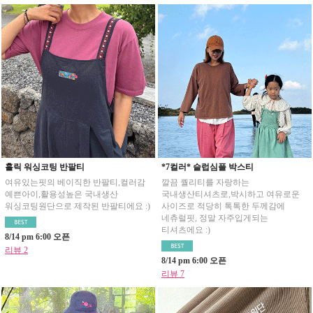
홀릭 워싱코팅 반팔티
*7컬러* 슬럽심플 박스티
여유있는핏의 베이직한 반팔티,컬러감
깔끔 퀄리티를 자랑하는
예쁜아이,활용성높은 국내생산
국내생산티셔츠로,박시하고 여유로운
워싱코팅원단으로 제작된 반팔티에요 :)
사이즈로 적당히 톡톡한 두께감에
네츄럴핏, 정말 자주입게되는
티셔츠에요 :)
8/14 pm 6:00 오픈
리뷰 2
8/14 pm 6:00 오픈
리뷰 7