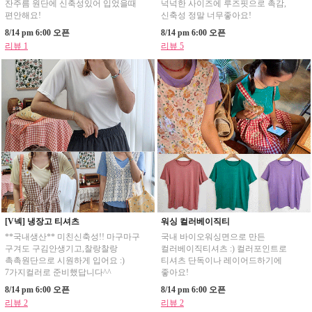
잔주름 원단에 신축성있어 입었을때
넉넉한 사이즈에 루즈핏으로 촉감,
편안해요!
신축성 정말 너무좋아요!
8/14 pm 6:00 오픈
8/14 pm 6:00 오픈
리뷰 1
리뷰 5
[V넥] 냉장고 티셔츠
워싱 컬러베이직티
**국내생산** 미친신축성!! 마구마구
국내 바이오워싱면으로 만든
구겨도 구김안생기고,찰랑찰랑
컬러베이직티셔츠 :) 컬러포인트로
촉촉원단으로 시원하게 입어요 :)
티셔츠 단독이나 레이어드하기에
7가지컬러로 준비했답니다^^
좋아요!
8/14 pm 6:00 오픈
8/14 pm 6:00 오픈
리뷰 2
리뷰 2