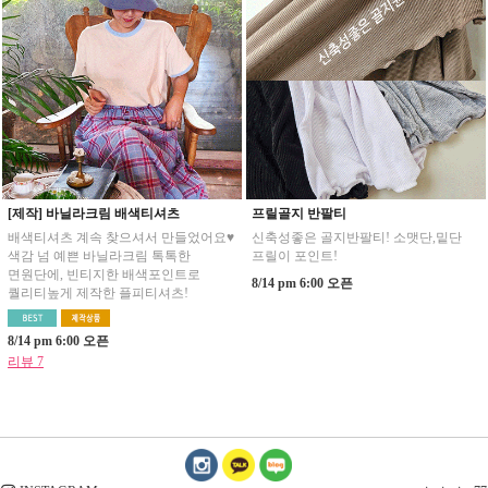
[제작] 바닐라크림 배색티셔츠
프릴골지 반팔티
배색티셔츠 계속 찾으셔서 만들었어요♥
신축성좋은 골지반팔티! 소맷단,밑단
색감 넘 예쁜 바닐라크림 톡톡한
프릴이 포인트!
면원단에, 빈티지한 배색포인트로
8/14 pm 6:00 오픈
퀄리티높게 제작한 플피티셔츠!
8/14 pm 6:00 오픈
리뷰 7