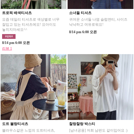
트로픽 배색티셔츠
소녀들 티셔츠
요즘 데일리 티셔츠로 색상별로 너무
귀여운 소녀들 나염 슬럽면티, 사이즈
잘입고 있는 티셔츠에요! 요아이도
낙낙하고 여유로워요!
놓치지마세요^^
8/14 pm 6:00 오픈
8/14 pm 6:00 오픈
리뷰 1
도트 블랑티셔츠
찰랑찰랑 박스티
블라우스같은 느낌의 도트티셔츠,
[남녀공용] 저희 남편도 같이입어요 :)