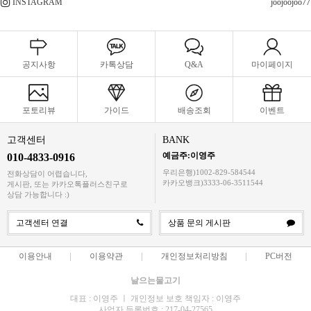
INSTAGRAM
joojoojoo77
공지사항
카톡상담
Q&A
마이페이지
포토리뷰
가이드
배송조회
이벤트
고객센터
BANK
예금주:이영주
010-4833-0916
우리은행)1002-829-584544
전화상담이 어렵습니다,
카카오뱅크)3333-06-3511544
게시판, 또는 카카오톡플러스친구로
상담 가능합니다 :)
고객센터 연결
상품 문의 게시판
이용안내
이용약관
개인정보처리방침
PC버전
날으는물고기
대표 : 이영주 ㅣ 개인정보 보호 책임자 : 이영주
사업자 등록번호 : 217-04-27565