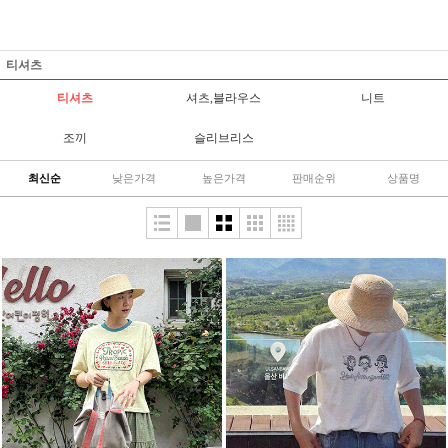
티셔츠
티셔츠
셔츠,블라우스
니트
조끼
슬리브리스
최신순
낮은가격
높은가격
판매순위
상품명