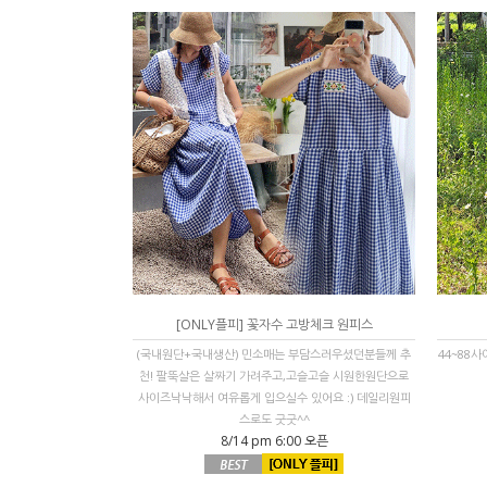
[ONLY플피] 꽃자수 고방체크 원피스
(국내원단+국내생산) 민소매는 부담스러우셨던분들께 추
44~88
천! 팔뚝살은 살짜기 가려주고,고슬고슬 시원한원단으로
사이즈낙낙해서 여유롭게 입으실수 있어요 :) 데일리원피
스로도 굿굿^^
8/14 pm 6:00 오픈