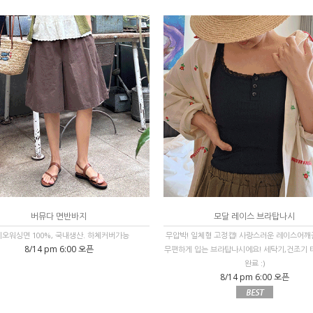
버뮤다 면반바지
모달 레이스 브라탑나시
오워싱면 100%, 국내생산. 하체커버가능
무압박! 일체형 고정캡! 사랑스러운 레이스어깨
8/14 pm 6:00 오픈
무편하게 입는 브라탑나시에요! 세탁기,건조기
완료 :)
8/14 pm 6:00 오픈