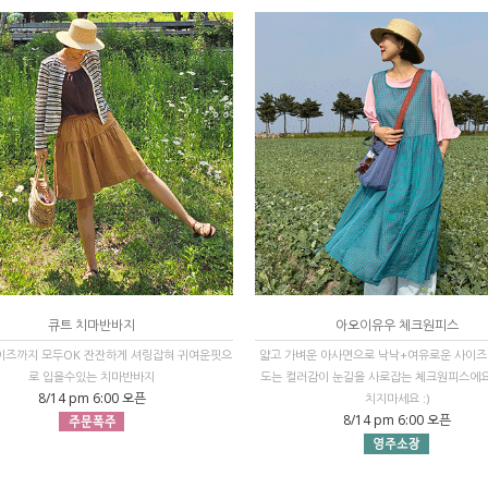
큐트 치마반바지
아오이유우 체크원피스
사이즈까지 모두OK 잔잔하게 셔링잡혀 귀여운핏으
얇고 가벼운 아사면으로 낙낙+여유로운 사이즈
로 입을수있는 치마반바지
도는 컬러감이 눈길을 사로잡는 체크원피스에요!
8/14 pm 6:00 오픈
치지마세요 :)
8/14 pm 6:00 오픈