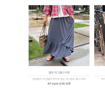
엘르 피그롱스커트
뭐입을까,고민될때 편하게 입는 피그워싱 롱스커트!
바이
8/14 pm 6:00 오픈