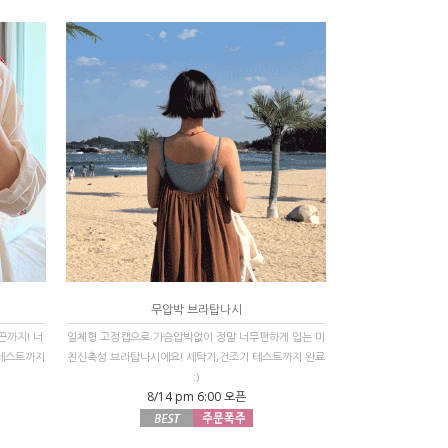
무압박 브라탑나시
끈까지! 너
일체형 고정캡으로 가슴압박없이 정말 너무편하게 입는 미
 테스트까지
친신축성 브라탑나시에요! 세탁기,건조기 테스트까지 완료
:)
8/14 pm 6:00 오픈