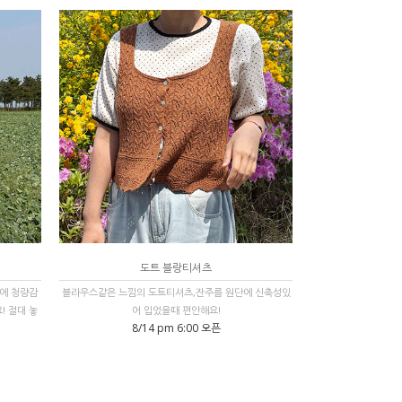
도트 블랑티셔츠
에 청량감
블라우스같은 느낌의 도트티셔츠,잔주름 원단에 신축성있
 절대 놓
어 입었을때 편안해요!
8/14 pm 6:00 오픈