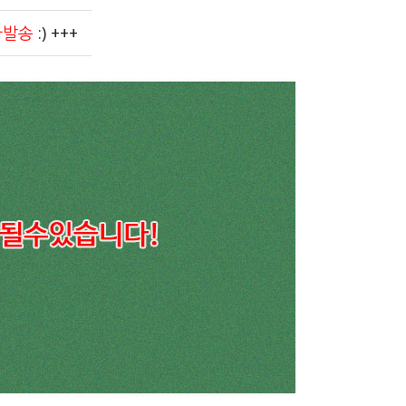
순차발송
:) +++