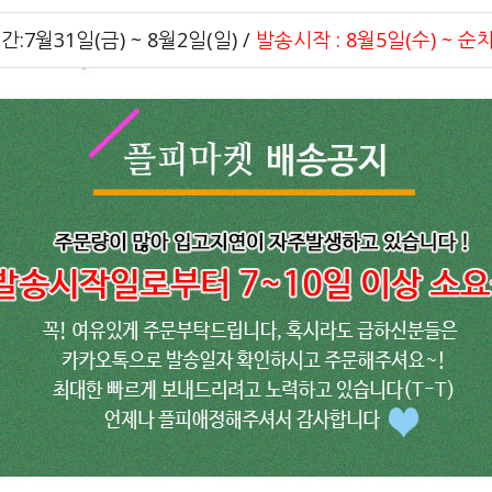
간:7월31일(금) ~ 8월2일(일) /
발송시작 : 8월5일(수) ~ 