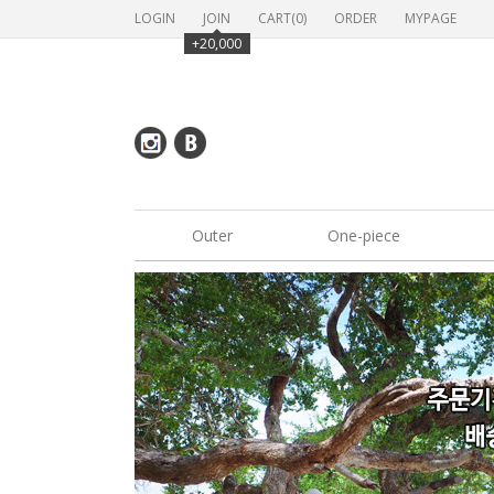
LOGIN
JOIN
CART(
0
)
ORDER
MYPAGE
+20,000
Outer
One-piece