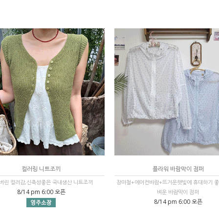
컬러링 니트조끼
플라워 바람막이 점퍼
버린 컬러감,신축성좋은 국내생산 니트조끼
장마철+에어컨바람+뜨거운햇빛에 휴대하기 좋
8/14 pm 6:00 오픈
벼운 바람막이 점퍼
8/14 pm 6:00 오픈