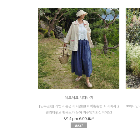
체크체크 치마바지
[단독진행] 가볍고 통넓어 시원한! 매력뿜뿜한 치마바지 :)
보헤미안 
퀄리티좋고 활용도가 높아 자주입게되실거에요!
8/14 pm 6:00 오픈