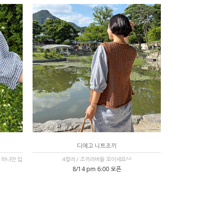
디에고 니트조끼
 하나만 입
4컬러 / 조끼러버들 모이세요^^
8/14 pm 6:00 오픈