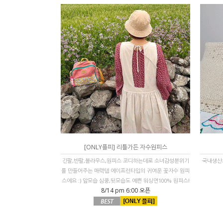
[ONLY플피] 리틀가든 자수원피스
긴팔,반팔,블라우스,원피스 코디하는데로 소녀감성분위기
국내생산으
를 만들어주는 매력템 에이프런타입의 귀여운 꽃자수 원피
스에요 :) 앞모습 심쿵,뒷모습도 예쁜 워싱면100% 원피스!
8/14 pm 6:00 오픈