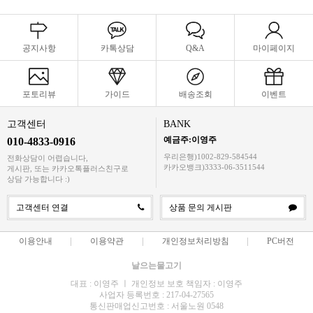
공지사항
카톡상담
Q&A
마이페이지
포토리뷰
가이드
배송조회
이벤트
고객센터
BANK
예금주:이영주
010-4833-0916
우리은행)1002-829-584544
전화상담이 어렵습니다,
카카오뱅크)3333-06-3511544
게시판, 또는 카카오톡플러스친구로
상담 가능합니다 :)
고객센터 연결
상품 문의 게시판
이용안내
이용약관
개인정보처리방침
PC버전
날으는물고기
대표 : 이영주 ㅣ 개인정보 보호 책임자 : 이영주
사업자 등록번호 : 217-04-27565
통신판매업신고번호 : 서울노원 0548